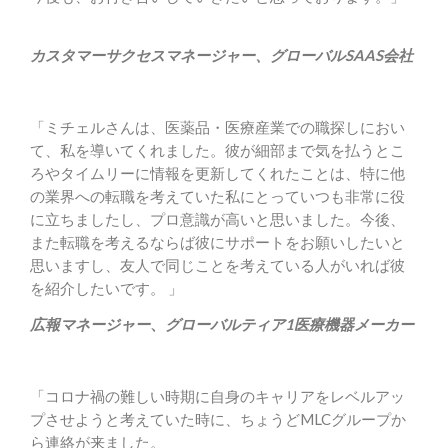
職
者
カスタマーサクセスマネージャー、グローバルSAAS会社
様
の
声
「ミチェルさんは、医薬品・医療産業での職探しにおい
て、私を導いてくれました。彼が細部まで気を払うとこ
お
ろやタイムリーに情報を更新してくれたことは、特に他
問
の業界への転職を考えていた私にとっていつも非常に役
に立ちましたし、プロ意識が高いと思いました。今後、
い
また転職を考えるならば彼にサポートをお願いしたいと
合
思いますし、友人で同じことを考えている人がいれば彼
わ
を紹介したいです。
」
せ
広報マネージャー
、
グローバルティア1医療機器メーカー
NEW
ENGLISH
「コロナ禍の難しい時期に自身のキャリアをレベルアッ
プさせようと考えていた時に、ちょうどMLCグループか
ら連絡が来ました。