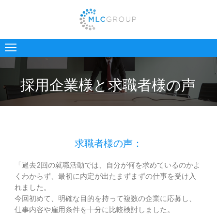
弊
社
に
つ
採用企業様と求職者様の声
い
て
採
用
求職者様の声：
企
業
「
過去2回の就職活動では、
自分が何を求めているのかよ
様
くわからず、
最初に内定が出たまずまずの仕事を受け入
れました。
求
今回初めて、明確な目的を持って複数の企業に応募し、
職
仕事内容や雇用条件を十分に比較検討しました。