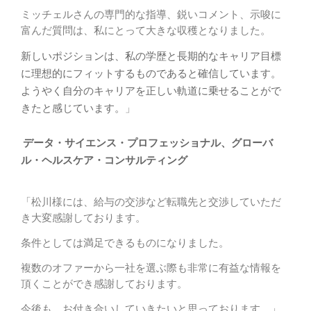
者
ミッチェルさんの専門的な指導、鋭いコメント、
示唆に
様
富んだ質問は、私にとって大きな収穫となりました。
新しいポジションは、
私の学歴と長期的なキャリア目標
業
に理想的にフィットするものであ
ると確信しています。
界
ようやく自分のキャリアを正しい軌道に乗せることがで
求
きたと感じ
ています。
」
人
データ・サイエンス・プロフェッショナル、グローバ
登
ル・
ヘルスケア・コンサルティング
録
「
松川様には、給与の交渉など転職先と交渉していただ
採
き大変感謝しております。
用
企
条件としては満足できるものになりました。
業
複数のオファーから一社を選ぶ際も非常に有益な情報を
様
頂くことができ感謝しております。
と
今後も、お付き合いしていきたいと思っております。」
求