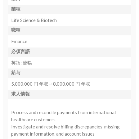
業種
Life Science & Biotech
職種
Finance
必須言語
英語: 流暢
給与
5,000,000 円 年収 ~ 8,000,000 円 年収
求人情報
Process and reconcile payments from international
healthcare customers
Investigate and resolve billing discrepancies, missing
payment information, and account issues