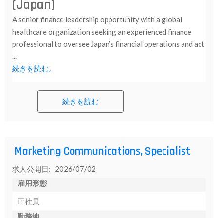
(Japan)
A senior finance leadership opportunity with a global
healthcare organization seeking an experienced finance
professional to oversee Japan’s financial operations and act
...
続きを読む。
続きを読む
Marketing Communications, Specialist
求人公開日: 2026/07/02
雇用形態
正社員
勤務地