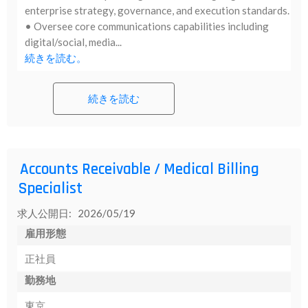
enterprise strategy, governance, and execution standards.
• Oversee core communications capabilities including
digital/social, media...
続きを読む。
続きを読む
Accounts Receivable / Medical Billing
Specialist
求人公開日: 2026/05/19
雇用形態
正社員
勤務地
東京