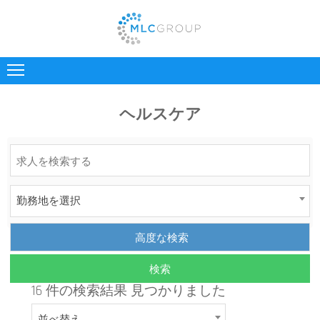
弊
社
に
ヘルスケア
つ
い
て
採
勤務地を選択
用
企
業
様
16 件の検索結果 見つかりました
求
職
並べ替え