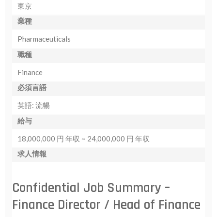
東京
職
業種
者
様
Pharmaceuticals
の
職種
声
Finance
お
必須言語
問
英語: 流暢
い
合
給与
わ
18,000,000 円 年収 ~ 24,000,000 円 年収
せ
求人情報
NEW
Confidential Job Summary –
ENGLISH
Finance Director / Head of Finance