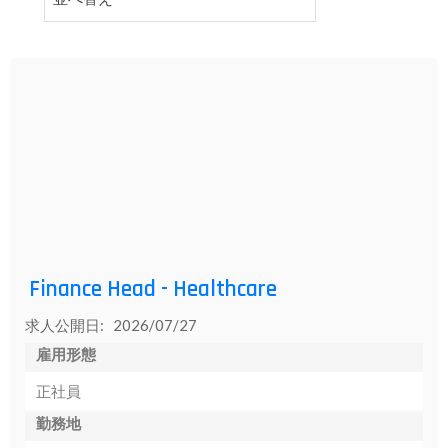
者
様
業
界
求
人
登
録
Finance Head - Healthcare
採
用
求人公開日: 2026/07/27
企
雇用形態
業
正社員
様
と
勤務地
求