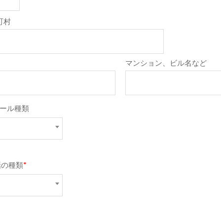
町村
マンション、ビル名など
メール種類
話の種類
*