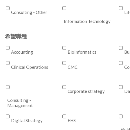
Consulting - Other
Li
Information Technology
希望職種
Accounting
BioInformatics
Bu
Clinical Operations
CMC
Co
corporate strategy
Da
Consulting -
Management
Digital Strategy
EHS
Field