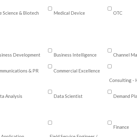
fe Science & Biotech
Medical Device
OTC
siness Development
Business Intelligence
Channel Ma
mmunications & PR
Commercial Excellence
Consulting - 
ta Analysis
Data Scientist
Demand Pla
Finance
 Application
Field Service Engineer /