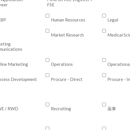
neer
FSE
RBP
Human Resources
Legal
Market Research
Medical Sci
eting
unications
line Marketing
Operations
Operational
ocess Development
Procure - Direct
Procure - I
E / RWD
Recruiting
薬事