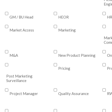
Engi
GM / BU Head
HEOR
H
Market Access
Marketing
Mark
Comm
M&A
New Product Planning
On
Pricing
Pr
Post Marketing
Surveillance
Project Manager
Quality Assurance
RW