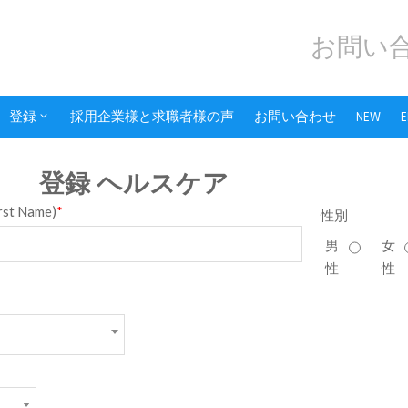
お問い合
登録
採用企業様と求職者様の声
お問い合わせ
NEW
E
登録 ヘルスケア
rst Name)
*
性別
男
女
性
性