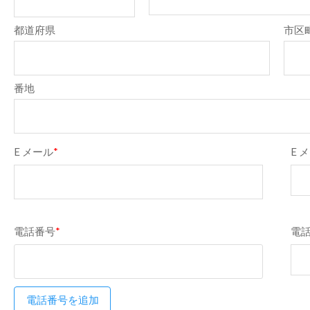
都道府県
市区
番地
E メール
*
E 
電話番号
*
電
電話番号を追加