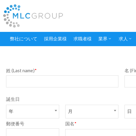
弊社について
採用企業様
求職者様
業界
求人
姓 (Last name)
*
名 (Fi
誕生日
年
月
日
郵便番号
国名
*