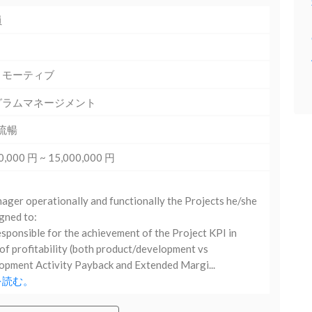
員
トモーティブ
グラムマネージメント
 流暢
0,000 円 ~ 15,000,000 円
er operationally and functionally the Projects he/she
igned to:
sponsible for the achievement of the Project KPI in
of profitability (both product/development vs
pment Activity Payback and Extended Margi...
を読む。