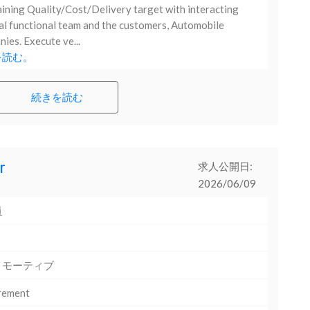
ining Quality/Cost/Delivery target with interacting
al functional team and the customers, Automobile
ies. Execute ve...
を読む。
続きを読む
r
求人公開日:
2026/06/09
員
トモーティブ
rement