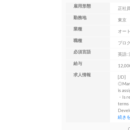
雇用形態
正社
勤務地
東京
業種
オー
職種
プロ
必須言語
英語:
給与
12,00
求人情報
[JD]
◎Manag
is ass
・Is re
terms 
Develo
続き