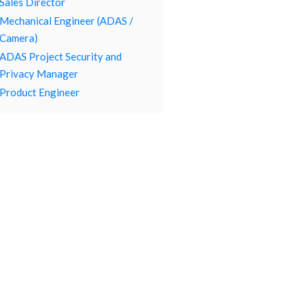
Sales Director
Mechanical Engineer (ADAS /
Camera)
ADAS Project Security and
Privacy Manager
Product Engineer