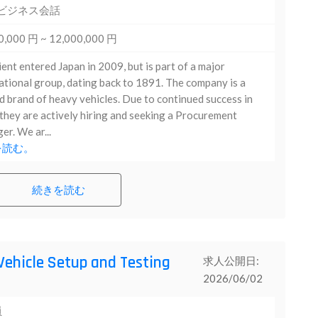
 ビジネス会話
0,000 円 ~ 12,000,000 円
ient entered Japan in 2009, but is part of a major
ational group, dating back to 1891. The company is a
d brand of heavy vehicles. Due to continued success in
they are actively hiring and seeking a Procurement
r. We ar...
を読む。
続きを読む
Vehicle Setup and Testing
求人公開日:
2026/06/02
員