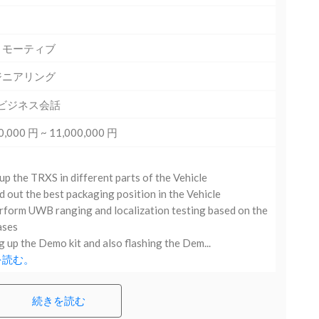
トモーティブ
ジニアリング
 ビジネス会話
0,000 円 ~ 11,000,000 円
up the TRXS in different parts of the Vehicle
d out the best packaging position in the Vehicle
form UWB ranging and localization testing based on the
ases
g up the Demo kit and also flashing the Dem...
を読む。
続きを読む