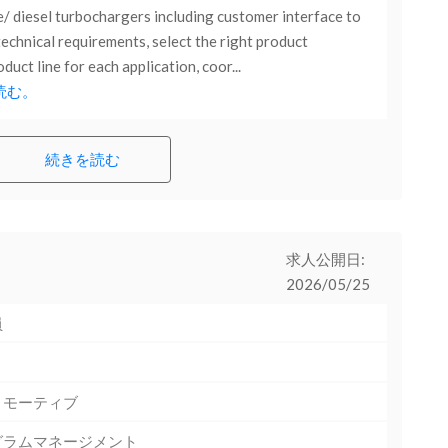
e/ diesel turbochargers including customer interface to
echnical requirements, select the right product
duct line for each application, coor...
読む。
続きを読む
求人公開日:
2026/05/25
員
トモーティブ
グラムマネージメント