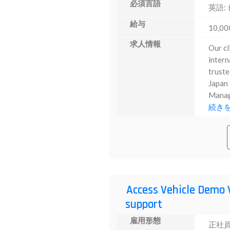
必須言語
英語:
給与
10,00
求人情報
Our cl
intern
truste
Japan 
Manage
続き
Access Vehicle Demo 
support
雇用形態
正社