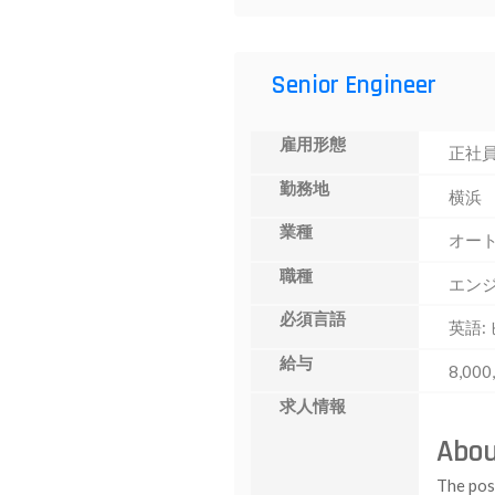
Senior Engineer
雇用形態
正社
勤務地
横浜
業種
オー
職種
エン
必須言語
英語:
給与
8,000
求人情報
Abou
The posi