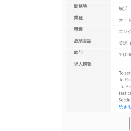
勤務地
横浜
業種
オー
職種
エン
必須言語
英語:
給与
10,00
求人情報
To set
To Fin
To Per
test c
Settin
続き