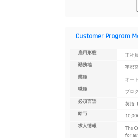
Customer Program M
雇用形態
正社
勤務地
宇都
業種
オー
職種
プロ
必須言語
英語:
給与
10,00
求人情報
The C
for au