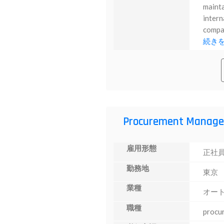
mainta
intern
compan
続き
Procurement Manage
雇用形態
正社
勤務地
東京
業種
オー
職種
procu