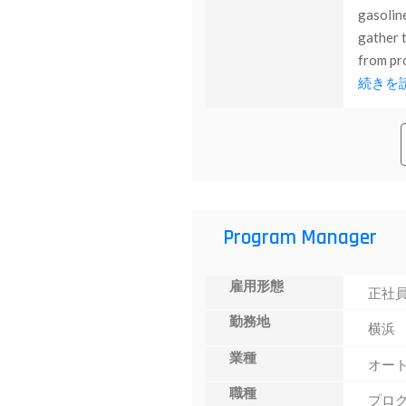
gasolin
gather t
from pro
続きを
Program Manager
雇用形態
正社
勤務地
横浜
業種
オー
職種
プロ