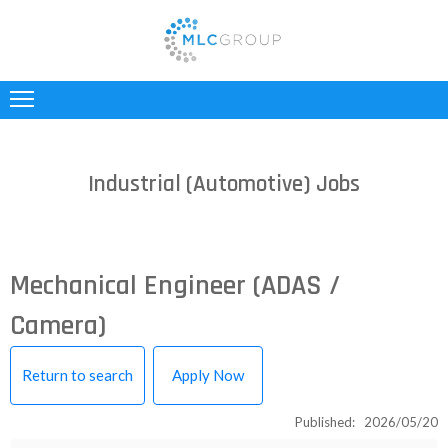
ABOUT
US
CLIENTS
Industrial (Automotive) Jobs
CANDIDATES
INDUSTRIES
Mechanical Engineer (ADAS /
JOBS
Camera)
REGISTER
Return to search
Apply Now
TESTIMONIALS
Published: 2026/05/20
CONTACT