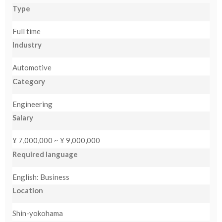
Type
NEW
Full time
日
Industry
本
Automotive
語
Category
Engineering
Salary
¥ 7,000,000 ~ ¥ 9,000,000
Required language
English: Business
Location
Shin-yokohama